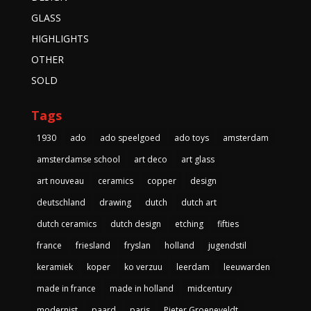
GLASS
HIGHLIGHTS
OTHER
SOLD
Tags
1930
ado
ado speelgoed
ado toys
amsterdam
amsterdamse school
art deco
art glass
art nouveau
ceramics
copper
design
deutschland
drawing
dutch
dutch art
dutch ceramics
dutch design
etching
fifties
france
friesland
fryslan
holland
jugendstil
keramiek
koper
ko verzuu
leerdam
leeuwarden
made in france
made in holland
midcentury
modernist
paard
paris
Pieter Groeneveldt