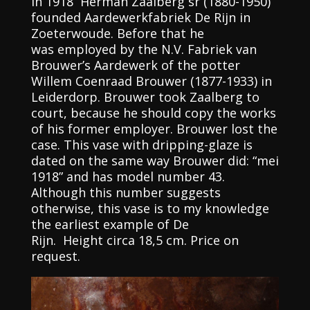
In 1918 Herman Zaalberg sr (1880-1950)
founded Aardewerkfabriek De Rijn in
Zoeterwoude. Before that he
was employed by the N.V. Fabriek van
Brouwer’s Aardewerk of the potter
Willem Coenraad Brouwer (1877-1933) in
Leiderdorp. Brouwer took Zaalberg to
court, because he should copy the works
of his former employer. Brouwer lost the
case. This vase with dripping-glaze is
dated on the same way Brouwer did: “mei
1918” and has model number 43.
Although this number suggests
otherwise, this vase is to my knowledge
the earliest example of De
Rijn. Height circa 18,5 cm. Price on
request.